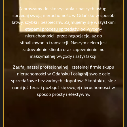
Zapraszamy do skorzystania z naszych usług i
sprzedaj swoją nieruchomość w Gdańsku w sposób
łatwy, szybki i bezpieczny. Zajmujemy się wszystkimi
etapami procesu sprzedaży, od wyceny
nieruchomości, przez negocjacje, aż do
sfinalizowania transakcji. Naszym celem jest
zadowolenie klienta oraz zapewnienie mu
maksymalnej wygody i satysfakcji.
Zaufaj naszej profesjonalnej i rzetelnej firmie skupu
nieruchomości w Gdańsku i osiągnij swoje cele
sprzedażowe bez żadnych kłopotów. Skontaktuj się z
nami już teraz i pozbądź się swojej nieruchomości w
sposób prosty i efektywny.