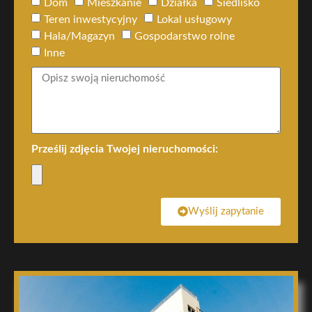
Dom
Mieszkanie
Działka
Siedlisko
Teren inwestycyjny
Lokal usługowy
Hala/Magazyn
Gospodarstwo rolne
Inne
Prześlij zdjęcia Twojej nieruchomości:
Wyślij zapytanie