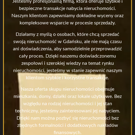
Jesteśmy profesjonalną firmą, która oferuje szybkie i
bezpieczne transakcje nabycia nieruchomości.
Naszym klientom zapewniamy dokładne wyceny oraz
kompleksowe wsparcie w procesie sprzedaży.
Działamy z myślą o osobach, które chcą sprzedać
swoją nieruchomość w Gdańsku, ale nie mają czasu
ani doświadczenia, aby samodzielnie przeprowadzić
cały proces. Dzięki naszemu doświadczonemu
zespołowi i szerokiej wiedzy na temat rynku
nieruchomości, jesteśmy w stanie zapewnić naszym
klientom szybkie i korzystne transakcje.
Nasza oferta skupu nieruchomości obejmuje
mieszkania, domy, działki oraz lokale użytkowe. Bez
względu na rodzaj nieruchomości i jej stan
techniczny, jesteśmy zainteresowani jej nabyciem.
Dzięki nam można pozbyć się nieruchomości bez
zbędnych formalności i dodatkowych nakładów
finansowych.