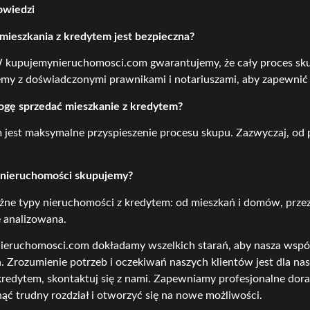
owiedzi
mieszkania z kredytem jest bezpieczna?
W kupujemynieruchomosci.com gwarantujemy, że cały proces sku
y z doświadczonymi prawnikami i notariuszami, aby zapewnić pe
ogę sprzedać mieszkanie z kredytem?
jest maksymalne przyspieszenie procesu skupu. Zazwyczaj, od pi
e nieruchomości skupujemy?
ne typy nieruchomości z kredytem: od mieszkań i domów, przez d
 analizowana.
eruchomosci.com dokładamy wszelkich starań, aby nasza współp
. Zrozumienie potrzeb i oczekiwań naszych klientów jest dla nas 
kredytem, skontaktuj się z nami. Zapewniamy profesjonalne dorad
ć trudny rozdział i otworzyć się na nowe możliwości.