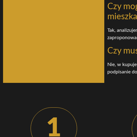
Czy mog
mieszka
Tak, analizuj
zaproponować 
Czy mus
Nie, w kupuje
podpisanie d
1