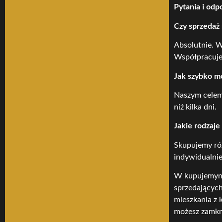
Pytania i odp
Czy sprzedaż 
Absolutnie. 
Współpracujem
Jak szybko m
Naszym celem 
niż kilka dni.
Jakie rodzaj
Skupujemy róż
indywidualnie
W kupujemyni
sprzedających
mieszkania z 
możesz zamkną