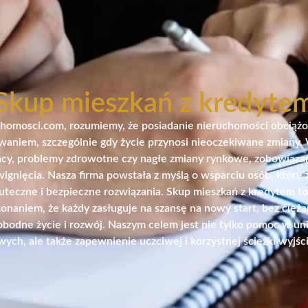
Skup mieszkań z kredyte
omosci.com, rozumiemy, że posiadanie nieruchomości obciąż
waniem, szczególnie gdy życie przynosi nieoczekiwane zmiany. 
pracy, problemy zdrowotne czy nagłe zmiany rynkowe, zobowiąz
wignięcia. Nasza firma powstała z myślą o wsparciu osób, które z
skuteczne i bezpieczne rozwiązania. Skup mieszkań z kredytem to
konaniem, że każdy zasługuje na szansę na nowy start, bez cięża
bodne życie i rozwój. Naszym celem jest nie tylko pomoc w uni
ych, ale także zapewnienie uczciwej i korzystnej ścieżki wyjścia