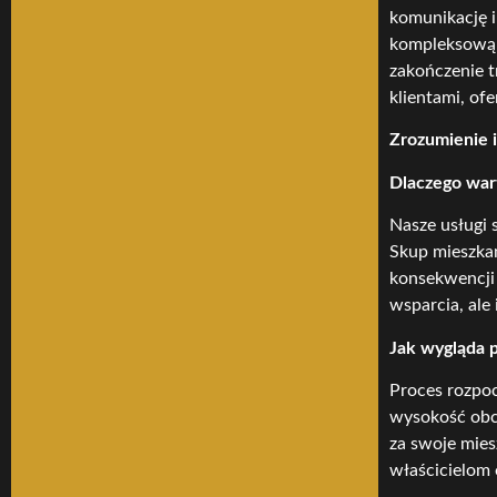
komunikację i
kompleksową o
zakończenie 
klientami, ofe
Zrozumienie 
Dlaczego war
Nasze usługi 
Skup mieszkań
konsekwencji 
wsparcia, ale
Jak wygląda 
Proces rozpoc
wysokość obci
za swoje mie
właścicielom