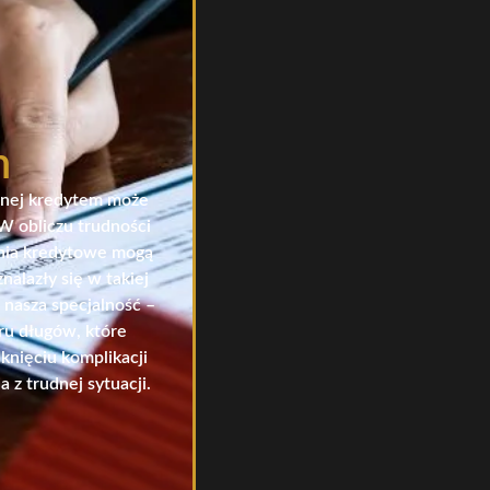
m
onej kredytem może
W obliczu trudności
ania kredytowe mogą
nalazły się w takiej
 nasza specjalność –
ru długów, które
knięciu komplikacji
 z trudnej sytuacji.