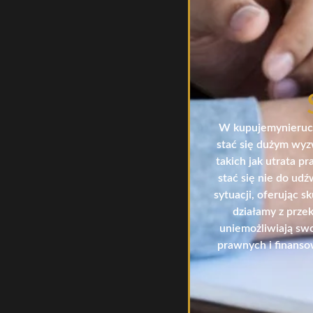
W kupujemynieruch
stać się dużym wyz
takich jak utrata 
stać się nie do udź
sytuacji, oferując 
działamy z prze
uniemożliwiają swo
prawnych i finansow