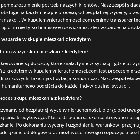
 pełne zrozumienie potrzeb naszych klientów. Nasz zespół skład
bsługę na każdym etapie procesu, od bezpłatnej wyceny, przez 
transakcji. W kupujemynieruchomosci.com cenimy transparentno
rując im nie tylko finansowe rozwiązania, ale i wsparcie na drodz
i wsparcie w skupie mieszkań z kredytem
to rozważyć skup mieszkań z kredytem?
skierowane są do osób, które znalazły się w sytuacji, gdzie utr
 z kredytem w kupujemynieruchomosci.com jest procesem przejr
finansowych, takich jak licytacja komornicza. Nasz zespół ekspe
 i humanitarnego podejścia do każdej indywidualnej sytuacji.
proces skupu mieszkania z kredytem?
zynamy od bezpłatnej wyceny nieruchomości, biorąc pod uwagę ta
ążenia kredytowego. Nasze działania są skoncentrowane na zap
szkanie. Po dokonaniu wyceny i uzgodnieniu warunków, przejmu
 odciążenie od długów oraz możliwość nowego rozpoczęcia bez 