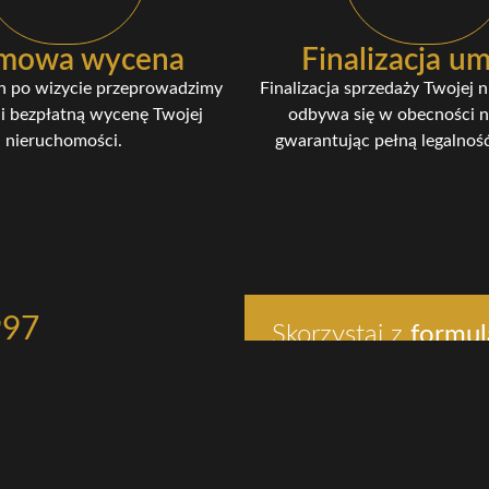
mowa wycena
Finalizacja 
n po wizycie przeprowadzimy
Finalizacja sprzedaży Twojej 
i bezpłatną wycenę Twojej
odbywa się w obecności n
nieruchomości.
gwarantując pełną legalność
997
Skorzystaj z
formul
chomosci.com
Rodzaj nieruchomości: