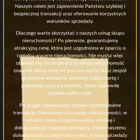
Naszym celem jest zapewnienie Państwu szybkiej i
bezpiecznej transakcji oraz oferowanie korzystnych
warunków sprzedaży.
Dlaczego warto skorzystać z naszych usług skupu
nieruchomości? Po pierwsze, gwarantujemy
atrakcyjną cenę, która jest uzgodniona w oparciu o
rzetelną wycenę nieruchomości. Nie musisz więc
obawiać się, że otrzymasz za swoją nieruchomość
znacznie niższą cenę niż jest ona warta. Nasz zespół
ekspertów dokładnie analizuje każdą ofertę i
proponuje uczciwą wartość, która naprawdę
odzwierciedla rynek.
Po drugie, zapewniamy szybkie i profesjonalne
transakcje. Niezależnie od rodzaju nieruchomości, w
krótkim czasie przygotowujemy umowę i
dokonujemy przekazania pieniędzy. Dzięki naszemu
doświadczeniu i znajomości rynku, proces sprzedaży