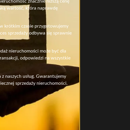
nieruchomość znacznie niższą cenę
ciwą wartość, która naprawdę
, w krótkim czasie przygotowujemy
oces sprzedaży odbywa się sprawnie
edaż nieruchomości może być dla
ansakcji, odpowiedzi na wszystkie
ia z naszych usług. Gwarantujemy
iecznej sprzedaży nieruchomości.