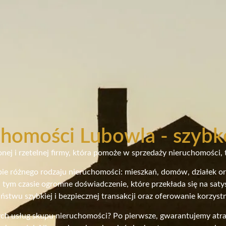
homości Lubowla - szybk
nej i rzetelnej firmy, która pomoże w sprzedaży nieruchomości, t
upie różnego rodzaju nieruchomości: mieszkań, domów, działek o
 tym czasie ogromne doświadczenie, które przekłada się na sat
ństwu szybkiej i bezpiecznej transakcji oraz oferowanie korzy
ych usług skupu nieruchomości? Po pierwsze, gwarantujemy atrak