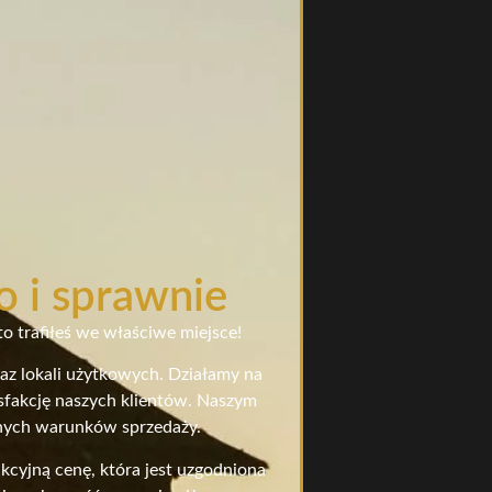
o i sprawnie
o trafiłeś we właściwe miejsce!
raz lokali użytkowych. Działamy na
ysfakcję naszych klientów. Naszym
stnych warunków sprzedaży.
cyjną cenę, która jest uzgodniona