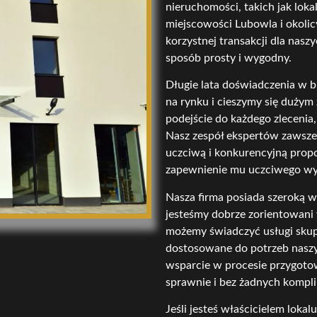
nieruchomości, takich jak lok
miejscowości Lubowla i okolicy
korzystnej transakcji dla nas
sposób prosty i wygodny.
Długie lata doświadczenia w b
na rynku i cieszymy się duży
podejście do każdego zlecenia
Nasz zespół ekspertów zawsze 
uczciwą i konkurencyjną propo
zapewnienie mu uczciwego wy
Nasza firma posiada szeroką w
jesteśmy dobrze zorientowani 
możemy świadczyć usługi skup
dostosowane do potrzeb nasz
wsparcie w procesie przygotow
sprawnie i bez żadnych komplik
Jeśli jesteś właścicielem lok