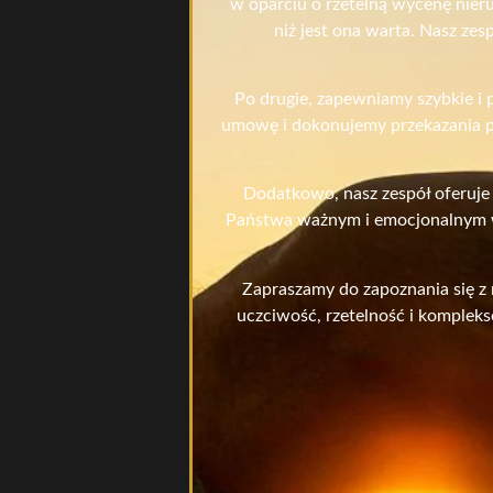
w oparciu o rzetelną wycenę nier
niż jest ona warta. Nasz ze
Po drugie, zapewniamy szybkie i 
umowę i dokonujemy przekazania pi
Dodatkowo, nasz zespół oferuje
Państwa ważnym i emocjonalnym wy
Zapraszamy do zapoznania się z 
uczciwość, rzetelność i komplek