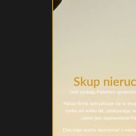
Skup nieruc
Jeśli szukają Państwo sprawdzo
Nasza firma specjalizuje się w sk
rynku od wielu lat, zdobywając w
celem jest zapewnienie Pa
Dlaczego warto skorzystać z nasz