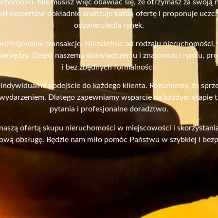
uchomości. Nie musisz więc obawiać się, że otrzymasz za swoją 
spół ekspertów dokładnie analizuje każdą ofertę i proponuje ucz
odzwierciedla rynek.
profesjonalne transakcje. Niezależnie od rodzaju nieruchomości
eniędzy. Dzięki naszemu doświadczeniu i znajomości rynku, pr
i bez zbędnych formalności.
 indywidualne podejście do każdego klienta. Rozumiemy, że sprz
darzeniem. Dlatego zapewniamy wsparcie na każdym etapie tr
pytania i profesjonalne doradztwo.
naszą ofertą skupu nieruchomości w miejscowości i skorzystan
sową obsługę. Będzie nam miło pomóc Państwu w szybkiej i bezp