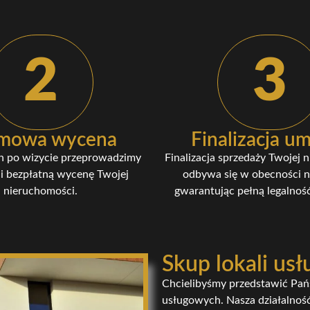
2
3
mowa wycena
Finalizacja 
n po wizycie przeprowadzimy
Finalizacja sprzedaży Twojej 
i bezpłatną wycenę Twojej
odbywa się w obecności n
nieruchomości.
gwarantując pełną legalność
Skup lokali us
Chcielibyśmy przedstawić Państ
usługowych. Nasza działalność