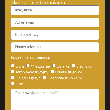
Skorzystaj z
formularza
Rodzaj nieruchomości:
Dom
Mieszkanie
Działka
Siedlisko
Teren inwestycyjny
Lokal usługowy
Hala/Magazyn
Gospodarstwo rolne
Inne