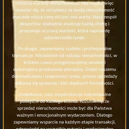
rzetelną wycenę nieruchomości. Nie musisz więc
obawiać się, że otrzymasz za swoją nieruchomość
znacznie niższą cenę niż jest ona warta. Nasz zespół
ekspertów dokładnie analizuje każdą ofertę i
proponuje uczciwą wartość, która naprawdę
odzwierciedla rynek.
Po drugie, zapewniamy szybkie i profesjonalne
transakcje. Niezależnie od rodzaju nieruchomości, w
krótkim czasie przygotowujemy umowę i
dokonujemy przekazania pieniędzy. Dzięki naszemu
doświadczeniu i znajomości rynku, proces sprzedaży
odbywa się sprawnie i bez zbędnych formalności.
Dodatkowo, nasz zespół oferuje indywidualne
podejście do każdego klienta. Rozumiemy, że
sprzedaż nieruchomości może być dla Państwa
ważnym i emocjonalnym wydarzeniem. Dlatego
zapewniamy wsparcie na każdym etapie transakcji,
odpowiedzi na wszystkie pytania i profesjonalne