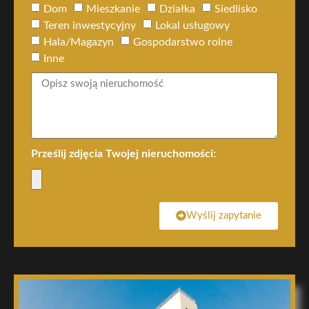
Dom
Mieszkanie
Działka
Siedlisko
Teren inwestycyjny
Lokal usługowy
Hala/Magazyn
Gospodarstwo rolne
Inne
Prześlij zdjęcia Twojej nieruchomości:
Wyślij zapytanie