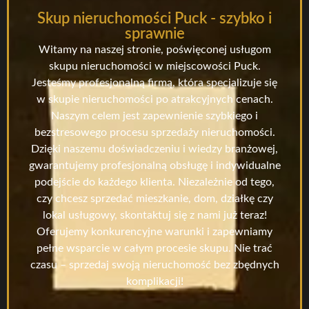
Skup nieruchomości Puck - szybko i
sprawnie
Witamy na naszej stronie, poświęconej usługom
skupu nieruchomości w miejscowości Puck.
Jesteśmy profesjonalną firmą, która specjalizuje się
w skupie nieruchomości po atrakcyjnych cenach.
Naszym celem jest zapewnienie szybkiego i
bezstresowego procesu sprzedaży nieruchomości.
Dzięki naszemu doświadczeniu i wiedzy branżowej,
gwarantujemy profesjonalną obsługę i indywidualne
podejście do każdego klienta. Niezależnie od tego,
czy chcesz sprzedać mieszkanie, dom, działkę czy
lokal usługowy, skontaktuj się z nami już teraz!
Oferujemy konkurencyjne warunki i zapewniamy
pełne wsparcie w całym procesie skupu. Nie trać
czasu – sprzedaj swoją nieruchomość bez zbędnych
komplikacji!