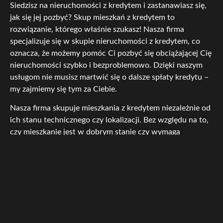
Siedzisz na nieruchomości z kredytem i zastanawiasz się,
jak się jej pozbyć? Skup mieszkań z kredytem to
rozwiązanie, którego właśnie szukasz! Nasza firma
specjalizuje się w skupie nieruchomości z kredytem, co
oznacza, że możemy pomóc Ci pozbyć się obciążającej Cię
nieruchomości szybko i bezproblemowo. Dzięki naszym
usługom nie musisz martwić się o dalsze spłaty kredytu –
my zajmiemy się tym za Ciebie.
Nasza firma skupuje mieszkania z kredytem niezależnie od
ich stanu technicznego czy lokalizacji. Bez względu na to,
czy mieszkanie jest w dobrym stanie czy wymaga
remontu, jesteśmy zainteresowani jego zakupem. Dbamy
o to, by cały proces sprzedaży był dla Ciebie jak
najbardziej komfortowy i bezpieczny. Skup mieszkań z
kredytem to nasza specjalność, dlatego możesz mieć
pewność, że dostaniesz od nas atrakcyjną ofertę i
profesjonalną obsługę. Skontaktuj się z nami, a my z
przyjemnością omówimy z Tobą szczegóły naszej