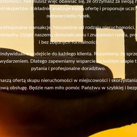
uchomości. Nie musisz więc obawiać się, że otrzymasz za swoją 
spół ekspertów dokładnie analizuje każdą ofertę i proponuje ucz
odzwierciedla rynek.
profesjonalne transakcje. Niezależnie od rodzaju nieruchomości
eniędzy. Dzięki naszemu doświadczeniu i znajomości rynku, pr
i bez zbędnych formalności.
 indywidualne podejście do każdego klienta. Rozumiemy, że sprz
darzeniem. Dlatego zapewniamy wsparcie na każdym etapie tr
pytania i profesjonalne doradztwo.
naszą ofertą skupu nieruchomości w miejscowości i skorzystan
sową obsługę. Będzie nam miło pomóc Państwu w szybkiej i bezp