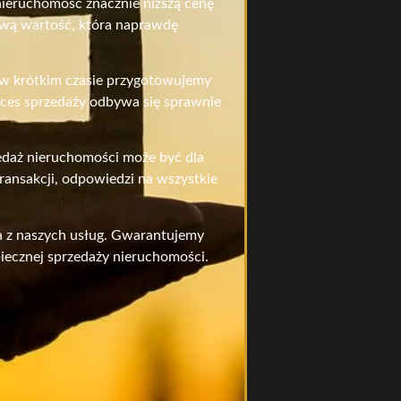
nieruchomość znacznie niższą cenę
ciwą wartość, która naprawdę
, w krótkim czasie przygotowujemy
oces sprzedaży odbywa się sprawnie
edaż nieruchomości może być dla
ansakcji, odpowiedzi na wszystkie
ia z naszych usług. Gwarantujemy
iecznej sprzedaży nieruchomości.