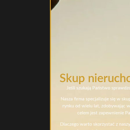
Skup nierucho
Jeśli szukają Państwo sprawdzo
Nasza firma specjalizuje się w sk
rynku od wielu lat, zdobywając w
celem jest zapewnienie Pa
Dlaczego warto skorzystać z nasz