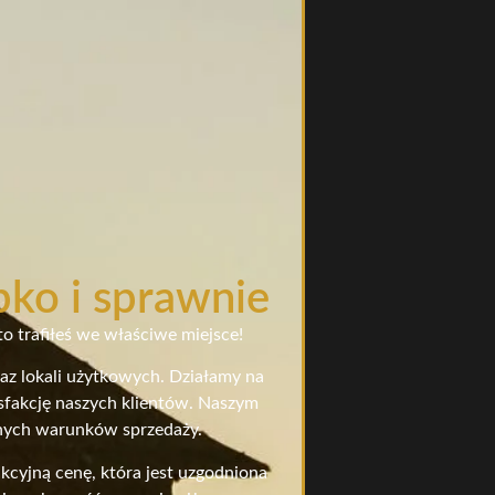
bko i sprawnie
o trafiłeś we właściwe miejsce!
raz lokali użytkowych. Działamy na
ysfakcję naszych klientów. Naszym
stnych warunków sprzedaży.
cyjną cenę, która jest uzgodniona