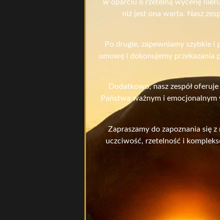
w oparciu o rzetelną wycenę nier
niż jest ona warta. Nasz ze
Po drugie, zapewniamy szybkie i 
umowę i dokonujemy przekazania pi
Dodatkowo, nasz zespół oferuje
Państwa ważnym i emocjonalnym wy
Zapraszamy do zapoznania się z 
uczciwość, rzetelność i komplek