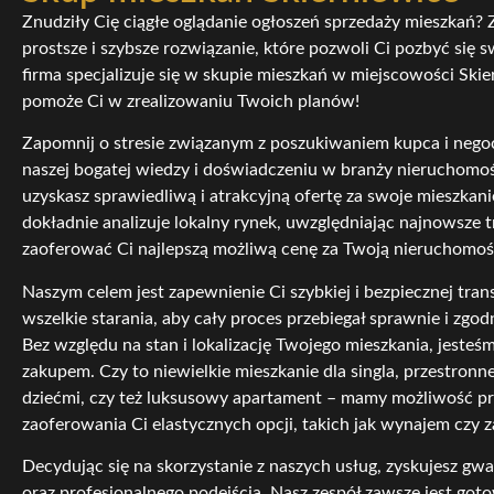
Znudziły Cię ciągłe oglądanie ogłoszeń sprzedaży mieszkań? Z
prostsze i szybsze rozwiązanie, które pozwoli Ci pozbyć się 
firma specjalizuje się w skupie mieszkań w miejscowości Skie
pomoże Ci w zrealizowaniu Twoich planów!
Zapomnij o stresie związanym z poszukiwaniem kupca i nego
naszej bogatej wiedzy i doświadczeniu w branży nieruchomoś
uzyskasz sprawiedliwą i atrakcyjną ofertę za swoje mieszkan
dokładnie analizuje lokalny rynek, uwzględniając najnowsze 
zaoferować Ci najlepszą możliwą cenę za Twoją nieruchomoś
Naszym celem jest zapewnienie Ci szybkiej i bezpiecznej tra
wszelkie starania, aby cały proces przebiegał sprawnie i zgo
Bez względu na stan i lokalizację Twojego mieszkania, jesteś
zakupem. Czy to niewielkie mieszkanie dla singla, przestronne
dziećmi, czy też luksusowy apartament – mamy możliwość p
zaoferowania Ci elastycznych opcji, takich jak wynajem czy 
Decydując się na skorzystanie z naszych usług, zyskujesz gwa
oraz profesjonalnego podejścia. Nasz zespół zawsze jest got