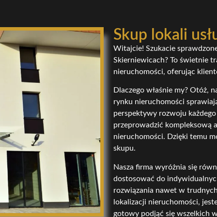
Skup lokali us
Witajcie! Szukacie sprawdzone
Skierniewicach? To świetnie tra
nieruchomości, oferując klien
Dlaczego właśnie my? Otóż, n
rynku nieruchomości sprawiają
perspektywy rozwoju każdego 
przeprowadzić kompleksową an
nieruchomości. Dzięki temu m
skupu.
Nasza firma wyróżnia się równ
dostosować do indywidualnych 
rozwiązania nawet w trudnych 
lokalizacji nieruchomości, jes
gotowy podjąć się wszelkich w