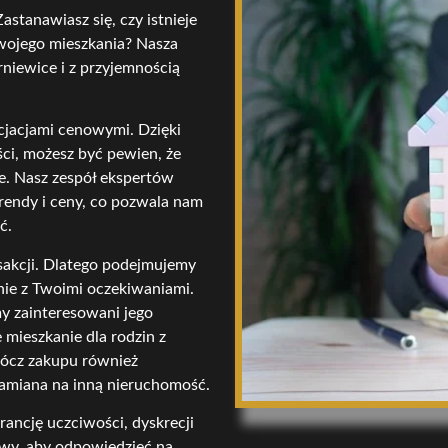
astanawiasz się, czy istnieje
swojego mieszkania? Nasza
rniewice i z przyjemnością
cjacjami cenowymi. Dzięki
ci, możesz być pewien, że
ie. Nasz zespół ekspertów
trendy i ceny, co pozwala nam
ć.
nsakcji. Dlatego podejmujemy
dnie z Twoimi oczekiwaniami.
my zainteresowani jego
 mieszkanie dla rodzin z
rócz zakupu również
zamiana na inną nieruchomość.
rancję uczciwości, dyskrecji
owy, aby odpowiedzieć na