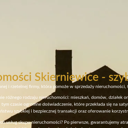
mości Skierniewice - szy
nej i rzetelnej firmy, która pomoże w sprzedaży nieruchomości, t
upie różnego rodzaju nieruchomości: mieszkań, domów, działek o
 tym czasie ogromne doświadczenie, które przekłada się na sat
ństwu szybkiej i bezpiecznej transakcji oraz oferowanie korzy
ych usług skupu nieruchomości? Po pierwsze, gwarantujemy atrak