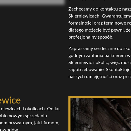
Zachęcamy do kontaktu z naszą
Skierniewicach. Gwarantujemy
formalności oraz terminowe ro
dlatego możecie być pewni, ż
profesjonalny sposób.
Zapraszamy serdecznie do skor
godnym zaufania partnerem w p
Skierniewic i okolic, więc m
zapotrzebowanie. Skontaktujcie
naszych umiejętności oraz prz
ewice
rniewicach i okolicach. Od lat
roblemowym sprzedaniu
om prywatnym, jak i firmom,
 powodów.