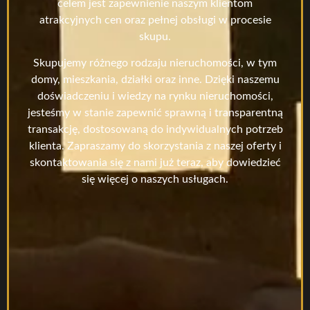
celem jest zapewnienie naszym klientom
atrakcyjnych cen oraz pełnej obsługi w procesie
skupu.
Skupujemy różnego rodzaju nieruchomości, w tym
domy, mieszkania, działki oraz inne. Dzięki naszemu
doświadczeniu i wiedzy na rynku nieruchomości,
jesteśmy w stanie zapewnić sprawną i transparentną
transakcję, dostosowaną do indywidualnych potrzeb
klienta. Zapraszamy do skorzystania z naszej oferty i
skontaktowania się z nami już teraz, aby dowiedzieć
się więcej o naszych usługach.