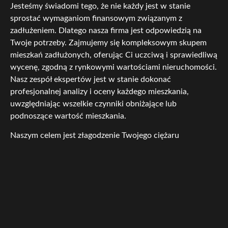
Jesteśmy świadomi tego, że nie każdy jest w stanie
sprostać wymaganiom finansowym związanym z
zadłużeniem. Dlatego nasza firma jest odpowiedzią na
Twoje potrzeby. Zajmujemy się kompleksowym skupem
mieszkań zadłużonych, oferując Ci uczciwą i sprawiedliwą
wycenę, zgodną z rynkowymi wartościami nieruchomości.
Nasz zespół ekspertów jest w stanie dokonać
profesjonalnej analizy i oceny każdego mieszkania,
uwzględniając wszelkie czynniki obniżające lub
podnoszące wartość mieszkania.
Naszym celem jest złagodzenie Twojego ciężaru
finansowego, poprzez natychmiastowe odkupienie
zadłużonego mieszkania. Dzięki naszemu doświadczeniu i
elastycznym podejściu, jesteśmy w stanie skutecznie
negocjować z wierzycielami i znaleźć rozwiązanie, które
zadowoli obie strony. Oferujemy Ci pełne wsparcie i
profesjonalne doradztwo na każdym etapie procesu skupu
mieszkania, abyś mógł się czuć pewnie i komfortowo.