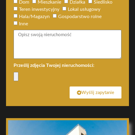
Dom
Mieszkanie
Działka
Siedlisko
Teren inwestycyjny
Lokal usługowy
Hala/Magazyn
Gospodarstwo rolne
Inne
Prześlij zdjęcia Twojej nieruchomości:
Wyślij zapytanie