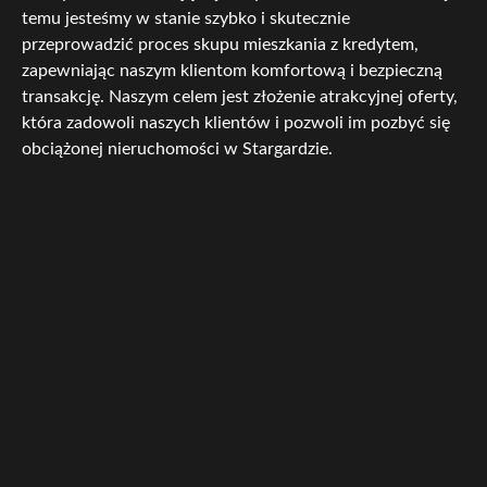
temu jesteśmy w stanie szybko i skutecznie
przeprowadzić proces skupu mieszkania z kredytem,
zapewniając naszym klientom komfortową i bezpieczną
transakcję. Naszym celem jest złożenie atrakcyjnej oferty,
która zadowoli naszych klientów i pozwoli im pozbyć się
obciążonej nieruchomości w Stargardzie.
Jeśli szukasz solidnej i rzetelnej firmy, która zajmie się
skupem mieszkania z kredytem, to jesteśmy najlepszym
wyborem. Zapewniamy kompleksową obsługę i elastyczne
podejście do potrzeb naszych klientów, dlatego z nami
proces sprzedaży nieruchomości będzie szybki i
bezproblemowy. Skontaktuj się z nami, a my zajmiemy się
resztą!