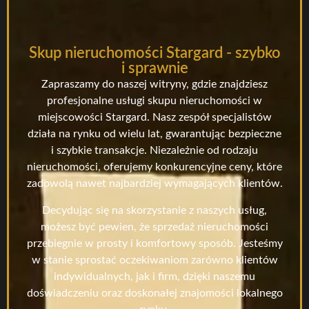
Skup nieruchomości Stargard - szybko
i sprawnie
Zapraszamy do naszej witryny, gdzie znajdziesz
profesjonalne usługi skupu nieruchomości w
miejscowości Stargard. Nasz zespół specjalistów
działa na rynku od wielu lat, gwarantując bezpieczne
i szybkie transakcje. Niezależnie od rodzaju
nieruchomości, oferujemy konkurencyjne ceny, które
zadowolą nawet najbardziej wymagających klientów.
Decydując się na skorzystanie z naszych usług,
możesz być pewien, że sprzedaż nieruchomości
przebiegnie w prosty i komfortowy sposób. Jesteśmy
w stanie sprostać oczekiwaniom zarówno klientów
indywidualnych, jak i firm, dzięki naszemu
doświadczeniu oraz doskonałej znajomości lokalnego