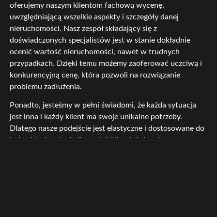
oferujemy naszym klientom fachową wycenę,
uwzględniającą wszelkie aspekty i szczegóły danej
nieruchomości. Nasz zespół składający się z
doświadczonych specjalistów jest w stanie dokładnie
ocenić wartość nieruchomości, nawet w trudnych
przypadkach. Dzięki temu możemy zaoferować uczciwą i
konkurencyjną cenę, która pozwoli na rozwiązanie
problemu zadłużenia.
Ponadto, jesteśmy w pełni świadomi, że każda sytuacja
jest inna i każdy klient ma swoje unikalne potrzeby.
Dlatego nasze podejście jest elastyczne i dostosowane do
indywidualnych okoliczności. Niezależnie od tego, czy
nieruchomość jest mocno zadłużona, wymaga remontu
lub znajduje się w trudnej lokalizacji, zawsze jesteśmy
otwarci na rozmowę i negocjacje.
W przypadku naszej firmy skup mieszkań zadłużonych w
Strzelinie nie jest tylko biznesem – to nasza misja. Chcemy
pomagać ludziom w trudnych sytuacjach, dostarczając im