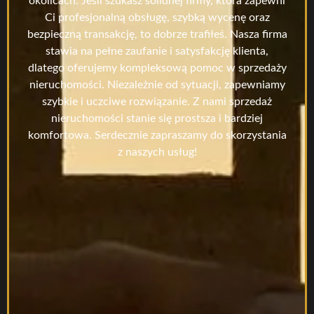
okolicach. Jeśli szukasz solidnej firmy, która zapewni
Ci profesjonalną obsługę, szybką wycenę oraz
bezpieczną transakcję, to dobrze trafiłeś. Nasza firma
stawia na pełne zaufanie i satysfakcję klienta,
dlatego oferujemy kompleksową pomoc w sprzedaży
nieruchomości. Niezależnie od sytuacji, zapewniamy
szybkie i uczciwe rozwiązanie. Z nami sprzedaż
nieruchomości stanie się prostsza i bardziej
komfortowa. Serdecznie zapraszamy do skorzystania
z naszych usług!