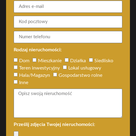
Rodzaj nieruchomości:
Dom
Mieszkanie
Działka
Siedlisko
Teren inwestycyjny
Lokal usługowy
Hala/Magazyn
Gospodarstwo rolne
Inne
Prześlij zdjęcia Twojej nieruchomości: