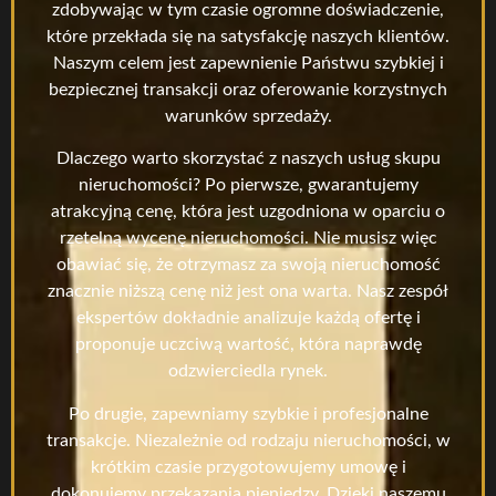
zdobywając w tym czasie ogromne doświadczenie,
które przekłada się na satysfakcję naszych klientów.
Naszym celem jest zapewnienie Państwu szybkiej i
bezpiecznej transakcji oraz oferowanie korzystnych
warunków sprzedaży.
Dlaczego warto skorzystać z naszych usług skupu
nieruchomości? Po pierwsze, gwarantujemy
atrakcyjną cenę, która jest uzgodniona w oparciu o
rzetelną wycenę nieruchomości. Nie musisz więc
obawiać się, że otrzymasz za swoją nieruchomość
znacznie niższą cenę niż jest ona warta. Nasz zespół
ekspertów dokładnie analizuje każdą ofertę i
proponuje uczciwą wartość, która naprawdę
odzwierciedla rynek.
Po drugie, zapewniamy szybkie i profesjonalne
transakcje. Niezależnie od rodzaju nieruchomości, w
krótkim czasie przygotowujemy umowę i
dokonujemy przekazania pieniędzy. Dzięki naszemu