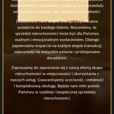
doświadczeniu i znajomości rynku, proces sprzedaży
odbywa się sprawnie i bez zbędnych formalności.
Dodatkowo, nasz zespół oferuje indywidualne
podejście do każdego klienta. Rozumiemy, że
sprzedaż nieruchomości może być dla Państwa
ważnym i emocjonalnym wydarzeniem. Dlatego
zapewniamy wsparcie na każdym etapie transakcji,
odpowiedzi na wszystkie pytania i profesjonalne
doradztwo.
Zapraszamy do zapoznania się z naszą ofertą skupu
nieruchomości w miejscowości i skorzystania z
naszych usług. Gwarantujemy uczciwość, rzetelność
i kompleksową obsługę. Będzie nam miło pomóc
Państwu w szybkiej i bezpiecznej sprzedaży
nieruchomości.