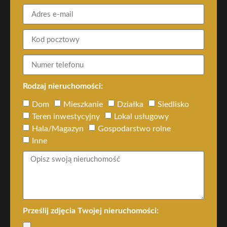
Rodzaj nieruchomości:
Dom
Mieszkanie
Działka
Siedlisko
Teren inwestycyjny
Lokal usługowy
Hala/Magazyn
Gospodarstwo rolne
Inne
Prześlij zdjęcia Twojej nieruchomości: