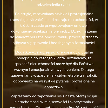
odzwierciedla rynek.
Po drugie, zapewniamy szybkie i profesjonalne
transakcje. Niezależnie od rodzaju nieruchomości, w
krótkim czasie przygotowujemy umowę i
dokonujemy przekazania pieniędzy. Dzięki naszemu
doświadczeniu i znajomości rynku, proces sprzedaży
odbywa się sprawnie i bez zbędnych formalności.
Dodatkowo, nasz zespół oferuje indywidualne
podejście do każdego klienta. Rozumiemy, że
sprzedaż nieruchomości może być dla Państwa
ważnym i emocjonalnym wydarzeniem. Dlatego
zapewniamy wsparcie na każdym etapie transakcji,
odpowiedzi na wszystkie pytania i profesjonalne
doradztwo.
Zapraszamy do zapoznania się z naszą ofertą skupu
nieruchomości w miejscowości i skorzystania z
naszych usług. Gwarantujemy uczciwość, rzetelność