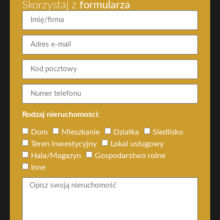
Skorzystaj z
formularza
Rodzaj nieruchomości:
Dom
Mieszkanie
Działka
Siedlisko
Teren inwestycyjny
Lokal usługowy
Hala/Magazyn
Gospodarstwo rolne
Inne