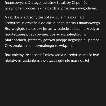
finansowych. Dlatego jesteśmy tutaj, by Ci pomóc i
uczynić ten proces jak najbardziej prostym i wygodnym.
Nasz doświadczony zespół skupuje mieszkania z
kredytem, niezależnie od aktualnego statusu finansowego.
Bez względu na to, czy jesteś w trakcie spłacania kredytu
hipotecznego, czy również posiadasz zaległości w
płatnościach, jesteśmy gotowi podjąć negocjacje i pomóc
Ci w znalezieniu optymalnego rozwiązania.
Rozumiemy, że sprzedaż mieszkania z kredytem może być
niełatwym zadaniem, zwłaszcza gdy nie masz dużej
wiedzy ani doświadczenia w dziedzinie nieruchomości.
Dlatego nasz profesjonalny zespół doradców jest tu, aby
Cię wesprzeć na każdym etapie tego procesu. Oferujemy
bezpłatną wycenę Twojego mieszkania oraz udzielamy
porad związanych z procesem sprzedaży z obciążeniem
kredytowym.
Nasz główny cel to zapewnienie Ci wygodnej i