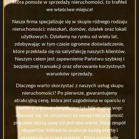
która pomoże w sprzedaży nieruchomości, to trafiłeś
we właściwe miejsce!
Nasza firma specjalizuje się w skupie różnego rodzaju
nieruchomości: mieszkań, domów, działek oraz lokali
użytkowych. Działamy na rynku od wielu lat,
zdobywając w tym czasie ogromne doświadczenie,
które przekłada się na satysfakcję naszych klientów.
Naszym celem jest zapewnienie Państwu szybkiej i
bezpiecznej transakcji oraz oferowanie korzystnych
warunków sprzedaży.
Dlaczego warto skorzystać z naszych usług skupu
nieruchomości? Po pierwsze, gwarantujemy
atrakcyjną cenę, która jest uzgodniona w oparciu o
rzetelną wycenę nieruchomości. Nie musisz więc
obawiać się, że otrzymasz za swoją nieruchomość
znacznie niższą cenę niż jest ona warta. Nasz zespół
ekspertów dokładnie analizuje każdą ofertę i
proponuje uczciwą wartość, która naprawdę