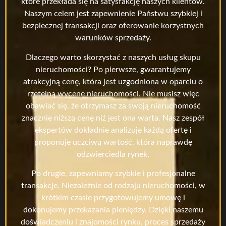
które przekłada się na satysfakcję naszych klientów.
Naszym celem jest zapewnienie Państwu szybkiej i
bezpiecznej transakcji oraz oferowanie korzystnych
warunków sprzedaży.
Dlaczego warto skorzystać z naszych usług skupu
nieruchomości? Po pierwsze, gwarantujemy
atrakcyjną cenę, która jest uzgodniona w oparciu o
rzetelną wycenę nieruchomości. Nie musisz więc
obawiać się, że otrzymasz za swoją nieruchomość
znacznie niższą cenę niż jest ona warta. Nasz zespół
ekspertów dokładnie analizuje każdą ofertę i
proponuje uczciwą wartość, która naprawdę
odzwierciedla rynek.
Po drugie, zapewniamy szybkie i profesjonalne
transakcje. Niezależnie od rodzaju nieruchomości, w
krótkim czasie przygotowujemy umowę i
dokonujemy przekazania pieniędzy. Dzięki naszemu
doświadczeniu i znajomości rynku, proces sprzedaży