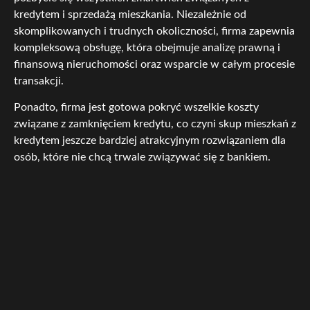
kredytem i sprzedażą mieszkania. Niezależnie od
skomplikowanych i trudnych okoliczności, firma zapewnia
kompleksową obsługę, która obejmuje analizę prawną i
finansową nieruchomości oraz wsparcie w całym procesie
transakcji.
Ponadto, firma jest gotowa pokryć wszelkie koszty
związane z zamknięciem kredytu, co czyni skup mieszkań z
kredytem jeszcze bardziej atrakcyjnym rozwiązaniem dla
osób, które nie chcą trwale związywać się z bankiem.
Dzięki temu, sprzedaż nieruchomości staje się
przyjemnością, a ściągnięcie kredytu z barków klienta to
zadanie dla prawdziwych specjalistów.
Prosimy przyjść i przekonać się o różnicy, jaką może
stanowić skup mieszkań z kredytem w Trzemesznie.
Niezależnie od tego, czy potrzebujesz gotówki na nowe
przedsięwzięcie, czy po prostu chcesz uwolnić się od
ciężaru spłat, ta firma jest gotowa, by Ci pomóc. Spraw,