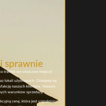
 i sprawnie
o trafiłeś we właściwe miejsce!
raz lokali użytkowych. Działamy na
ysfakcję naszych klientów. Naszym
stnych warunków sprzedaży.
cyjną cenę, która jest uzgodniona