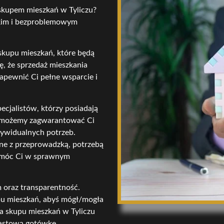
ę skupem mieszkań w Tyliczu?
ybkim i bezproblemowym
 skupu mieszkań, które będą
ę, że sprzedaż mieszkania
apewnić Ci pełne wsparcie i
ecjalistów, którzy posiadają
u możemy zagwarantować Ci
ywidualnych potrzeb.
ane z przeprowadzką, potrzebą
pomóc Ci w sprawnym
 oraz transparentność.
upu mieszkań, abyś mógł/mogła
ta skupu mieszkań w Tyliczu
iastową gotówkę.