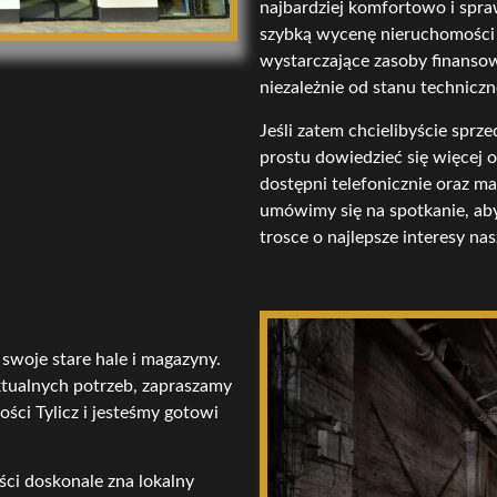
najbardziej komfortowo i spra
szybką wycenę nieruchomości o
wystarczające zasoby finanso
niezależnie od stanu techniczn
Jeśli zatem chcielibyście sprz
prostu dowiedzieć się więcej o
dostępni telefonicznie oraz m
umówimy się na spotkanie, aby
trosce o najlepsze interesy na
 swoje stare hale i magazyny.
aktualnych potrzeb, zapraszamy
ści Tylicz i jesteśmy gotowi
ci doskonale zna lokalny