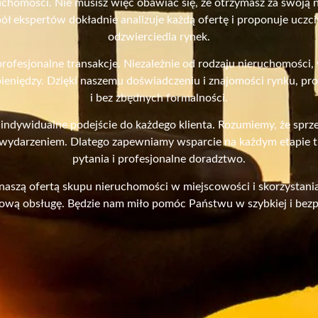
uchomości. Nie musisz więc obawiać się, że otrzymasz za swoją 
spół ekspertów dokładnie analizuje każdą ofertę i proponuje ucz
odzwierciedla rynek.
profesjonalne transakcje. Niezależnie od rodzaju nieruchomości
eniędzy. Dzięki naszemu doświadczeniu i znajomości rynku, pr
i bez zbędnych formalności.
 indywidualne podejście do każdego klienta. Rozumiemy, że sprz
darzeniem. Dlatego zapewniamy wsparcie na każdym etapie tr
pytania i profesjonalne doradztwo.
naszą ofertą skupu nieruchomości w miejscowości i skorzystan
sową obsługę. Będzie nam miło pomóc Państwu w szybkiej i bezp