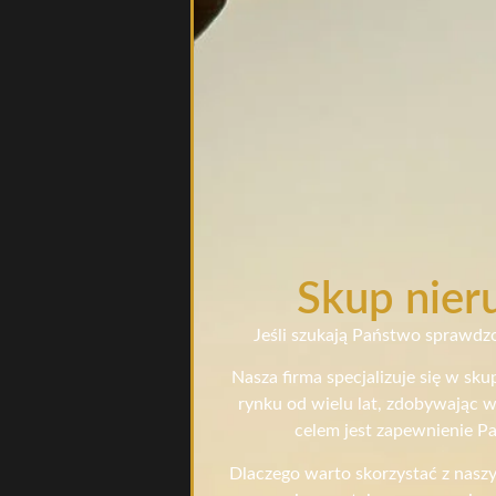
Skup nieru
Jeśli szukają Państwo sprawdzo
Nasza firma specjalizuje się w sk
rynku od wielu lat, zdobywając w
celem jest zapewnienie Pa
Dlaczego warto skorzystać z nasz