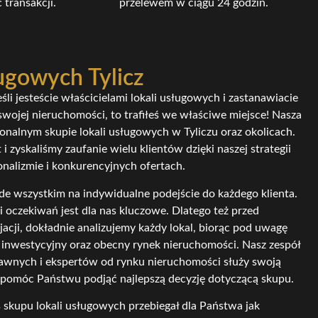
 transakcji.
przelewem w ciągu 24 godzin.
ługowych Tylicz
śli jesteście właścicielami lokali usługowych i zastanawiacie
swojej nieruchomości, to trafiłeś we właściwe miejsce! Nasza
sjonalnym skupie lokali usługowych w Tyliczu oraz okolicach.
i zyskaliśmy zaufanie wielu klientów dzięki naszej strategii
onalizmie i konkurencyjnych ofertach.
e wszystkim na indywidualne podejście do każdego klienta.
 oczekiwań jest dla nas kluczowe. Dlatego też przed
acji, dokładnie analizujemy każdy lokal, biorąc pod uwagę
ał inwestycyjny oraz obecny rynek nieruchomości. Nasz zespół
wnych i ekspertów od rynku nieruchomości służy swoją
 pomóc Państwu podjąć najlepszą decyzję dotyczącą skupu.
 skupu lokali usługowych przebiegał dla Państwa jak