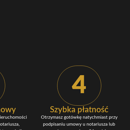
4
umowy
Szybka płatność
nieruchomości
Otrzymasz gotówkę natychmiast przy
otariusza,
podpisaniu umowy u notariusza lub