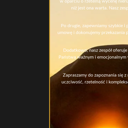
w oparciu o rzetelną wycenę nier
niż jest ona warta. Nasz ze
Po drugie, zapewniamy szybkie i 
umowę i dokonujemy przekazania pi
Dodatkowo, nasz zespół oferuje
Państwa ważnym i emocjonalnym wy
Zapraszamy do zapoznania się z 
uczciwość, rzetelność i komplek