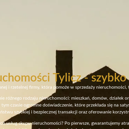
chomości Tylicz - szybko
nej i rzetelnej firmy, która pomoże w sprzedaży nieruchomości, t
upie różnego rodzaju nieruchomości: mieszkań, domów, działek o
 tym czasie ogromne doświadczenie, które przekłada się na sat
ństwu szybkiej i bezpiecznej transakcji oraz oferowanie korzy
ych usług skupu nieruchomości? Po pierwsze, gwarantujemy atrak