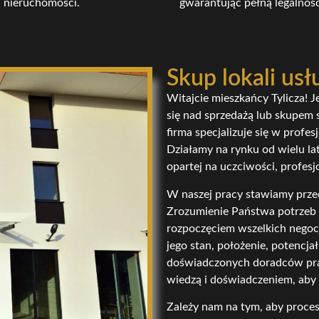
nieruchomości.
gwarantując pełną legalność
Skup lokali us
Witajcie mieszkańcy Tylicza! Je
się nad sprzedażą lub skupem 
firma specjalizuje się w profe
Działamy na rynku od wielu lat 
opartej na uczciwości, profesj
W naszej pracy stawiamy przed
Zrozumienie Państwa potrzeb i
rozpoczęciem wszelkich negocj
jego stan, położenie, potencj
doświadczonych doradców pra
wiedzą i doświadczeniem, aby
Zależy nam na tym, aby proces