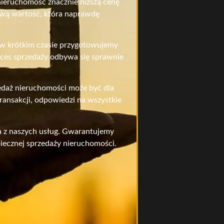
nieruchomość znacznie niższą cenę
ciwą wartość, która naprawdę
, w krótkim czasie przygotowujemy
oces sprzedaży odbywa się sprawnie
edaż nieruchomości może być dla
ansakcji, odpowiedzi na wszystkie
ia z naszych usług. Gwarantujemy
iecznej sprzedaży nieruchomości.