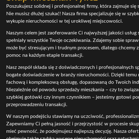
Poszukujesz solidnej i profesjonalnej firmy, która zajmuje si
Nie musisz dłużej szukać! Nasza firma specjalizuje się w sz
wykupie nieruchomości w tej urokliwej miejscowości.
Naszym celem jest zaoferowanie Ci najwyższej jakości usług
spełniały wszystkie Twoje oczekiwania. Zdajemy sobie spraw
może być stresującym i trudnym procesem, dlatego chcemy z
pomoc na każdym etapie transakcji.
Nasz zespół składa się z doświadczonych i profesjonalnych sp
bogate doświadczenie w branży nieruchomości. Dzięki tem
fachową i kompleksową obsługę, dopasowaną do Twoich ind
Niezależnie od powodu sprzedaży mieszkania – czy to związ
szybkiej gotówki czy innym czynnikiem – jesteśmy gotowi 
przeprowadzeniu transakcji.
W naszym podejściu stawiamy na uczciwość, professionalizm
Zapewniamy Ci pełną jasność i przejrzystość w procesie sk
mieć pewność, że podejmujesz najlepszą decyzję. Nasza ofer
obejmuje także szybką wycenę nieruchomości oraz natychm