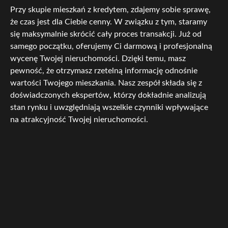
Przy skupie mieszkań z kredytem, zdajemy sobie sprawę,
że czas jest dla Ciebie cenny. W związku z tym, staramy
się maksymalnie skrócić cały proces transakcji. Już od
samego początku, oferujemy Ci darmową i profesjonalną
wycenę Twojej nieruchomości. Dzięki temu, masz
pewność, że otrzymasz rzetelną informację odnośnie
wartości Twojego mieszkania. Nasz zespół składa się z
doświadczonych ekspertów, którzy dokładnie analizują
stan rynku i uwzględniają wszelkie czynniki wpływające
na atrakcyjność Twojej nieruchomości.
Niezależnie od tego, czy Twój kredyt jest na wczesnym
etapie spłacania czy już zbliża się do końca, jesteśmy
zainteresowani zakupem Twojego mieszkania. Oferujemy
uczciwe i konkurencyjne ceny, zawsze w zgodzie ze
stanem rynku. Nasz priorytet to zapewnienie Ci pełnej
satysfakcji i wygody, dlatego też odpowiadamy na
wszystkie Twoje pytania i dostarczamy szczegółowe
informacje na każdym etapie transakcji.