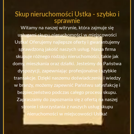
Skup nieruchomości Ustka - szybko i
sprawnie
Witamy na naszej witrynie, która zajmuje się
usługami skupu nieruchomości w miejscowości
Ustka! Oferujemy najlepsze oferty i gwarantujemy
sprawdzoną jakość naszych usług. Nasza firma
skupuje różnego rodzaju nieruchomości, takie jak
domy, mieszkania oraz działki. Jesteśmy do Państwa
dyspozycji, zapewniając profesjonalne i szybkie
transakcje. Dzięki naszemu doświadczeniu i wiedzy
w branży, możemy zapewnić Państwu satysfakcję i
bezpieczeństwo podczas całego procesu skupu.
Zapraszamy do zapoznania się z ofertą na naszej
stronie i skorzystania z naszych usług skupu
nieruchomości w miejscowości Ustka!