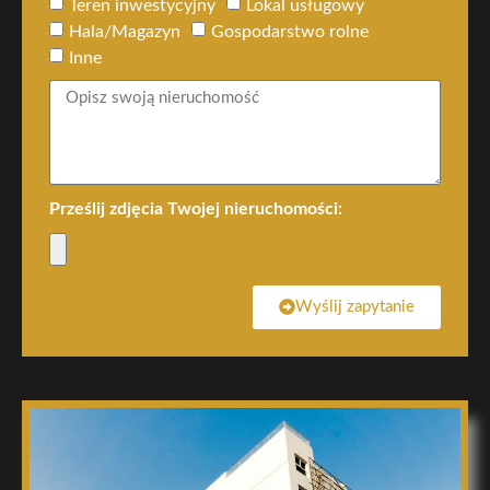
Teren inwestycyjny
Lokal usługowy
Hala/Magazyn
Gospodarstwo rolne
Inne
Prześlij zdjęcia Twojej nieruchomości:
Wyślij zapytanie