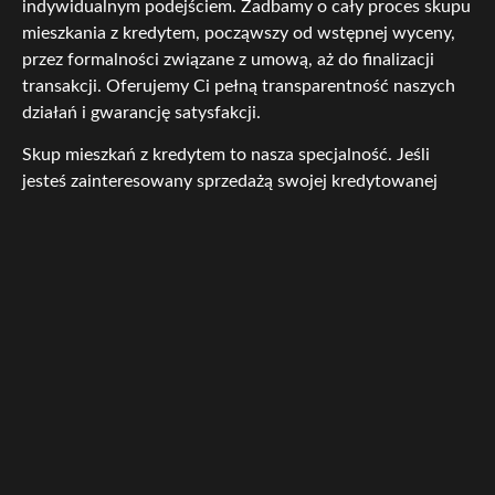
indywidualnym podejściem. Zadbamy o cały proces skupu
mieszkania z kredytem, począwszy od wstępnej wyceny,
przez formalności związane z umową, aż do finalizacji
transakcji. Oferujemy Ci pełną transparentność naszych
działań i gwarancję satysfakcji.
Skup mieszkań z kredytem to nasza specjalność. Jeśli
jesteś zainteresowany sprzedażą swojej kredytowanej
nieruchomości w Warszawie, skontaktuj się z nami już
dziś. Czekamy na Twój telefon lub e-mail, abyśmy mogli
zaoferować Ci najlepsze rozwiązania i pomóc Ci
rozwiązać problemy związane z kredytem.