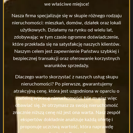
we właściwe miejsce!
Nasza firma specjalizuje się w skupie różnego rodzaju
nieruchomości: mieszkań, domów, działek oraz lokali
użytkowych. Działamy na rynku od wielu lat,
zdobywając w tym czasie ogromne doświadczenie,
które przekłada się na satysfakcję naszych klientów.
Naszym celem jest zapewnienie Państwu szybkiej i
bezpiecznej transakcji oraz oferowanie korzystnych
warunków sprzedaży.
Dlaczego warto skorzystać z naszych usług skupu
nieruchomości? Po pierwsze, gwarantujemy
atrakcyjną cenę, która jest uzgodniona w oparciu o
rzetelną wycenę nieruchomości. Nie musisz więc
obawiać się, że otrzymasz za swoją nieruchomość
znacznie niższą cenę niż jest ona warta. Nasz zespół
ekspertów dokładnie analizuje każdą ofertę i
proponuje uczciwą wartość, która naprawdę