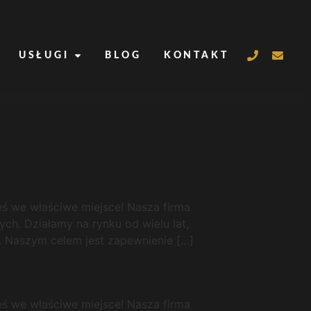
USŁUGI
BLOG
KONTAKT
łeś we właściwe miejsce! Nasza firma
ch. Działamy na rynku od wielu lat,
. Naszym celem jest zapewnienie […]
łeś we właściwe miejsce! Nasza firma