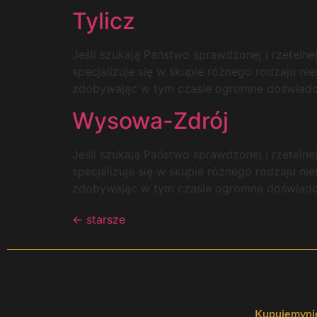
Tylicz
Jeśli szukają Państwo sprawdzonej i rzetelne
specjalizuje się w skupie różnego rodzaju ni
zdobywając w tym czasie ogromne doświadcze
Wysowa-Zdrój
Jeśli szukają Państwo sprawdzonej i rzetelne
specjalizuje się w skupie różnego rodzaju ni
zdobywając w tym czasie ogromne doświadcze
←
starsze
Kupujemynie