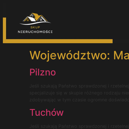
Województwo:
Ma
Pilzno
Jeśli szukają Państwo sprawdzonej i rzetelne
specjalizuje się w skupie różnego rodzaju ni
zdobywając w tym czasie ogromne doświadcze
Tuchów
Jeśli szukają Państwo sprawdzonej i rzetelne