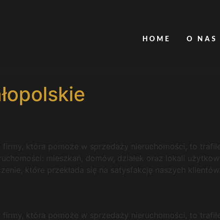
HOME
O NAS
łopolskie
j firmy, która pomoże w sprzedaży nieruchomości, to trafi
eruchomości: mieszkań, domów, działek oraz lokali użytkowy
nie, które przekłada się na satysfakcję naszych klientów
j firmy, która pomoże w sprzedaży nieruchomości, to trafi