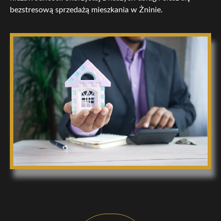
bezstresową sprzedażą mieszkania w Żninie.