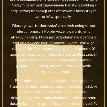
Naszym celem jest zapewnienie Państwu szybkiej i
bezpiecznej transakcji oraz oferowanie korzystnych
warunków sprzedaży.
Dlaczego warto skorzystać z naszych usług skupu
nieruchomości? Po pierwsze, gwarantujemy
atrakcyjną cenę, która jest uzgodniona w oparciu o
rzetelną wycenę nieruchomości. Nie musisz więc
obawiać się, że otrzymasz za swoją nieruchomość
znacznie niższą cenę niż jest ona warta. Nasz zespół
ekspertów dokładnie analizuje każdą ofertę i
proponuje uczciwą wartość, która naprawdę
odzwierciedla rynek.
Po drugie, zapewniamy szybkie i profesjonalne
transakcje. Niezależnie od rodzaju nieruchomości, w
krótkim czasie przygotowujemy umowę i
dokonujemy przekazania pieniędzy. Dzięki naszemu
doświadczeniu i znajomości rynku, proces sprzedaży