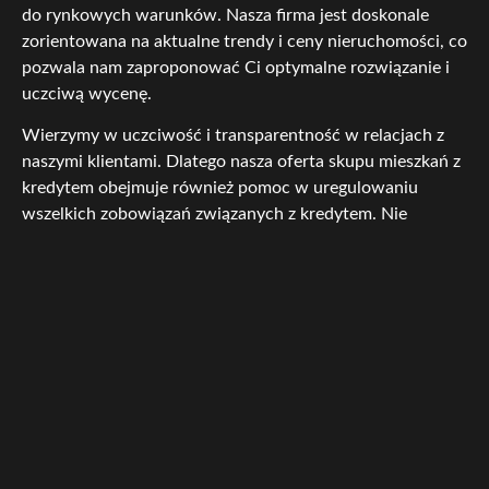
do rynkowych warunków. Nasza firma jest doskonale
zorientowana na aktualne trendy i ceny nieruchomości, co
pozwala nam zaproponować Ci optymalne rozwiązanie i
uczciwą wycenę.
Wierzymy w uczciwość i transparentność w relacjach z
naszymi klientami. Dlatego nasza oferta skupu mieszkań z
kredytem obejmuje również pomoc w uregulowaniu
wszelkich zobowiązań związanych z kredytem. Nie
zostawiamy Cię samemu sobie w trudnych sytuacjach
finansowych i jesteśmy gotowi do wyjścia naprzeciw
Twoim potrzebom.
Jeśli chcesz pozbyć się mieszkania z kredytem w Żninie,
skontaktuj się z nami już dziś. Jesteśmy tu, aby Ci pomóc i
zapewnić rozwiązanie, które jest przede wszystkim
korzystne dla Ciebie. Zaufaj naszemu doświadczeniu i
profesjonalizmowi, a będziesz mógł szybko i
bezproblemowo zrealizować swoje plany.