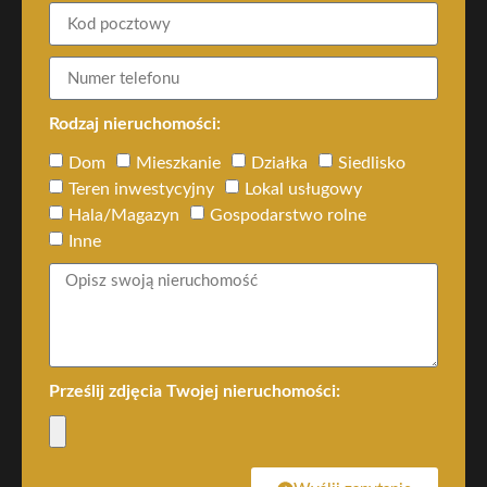
Rodzaj nieruchomości:
Dom
Mieszkanie
Działka
Siedlisko
Teren inwestycyjny
Lokal usługowy
Hala/Magazyn
Gospodarstwo rolne
Inne
Prześlij zdjęcia Twojej nieruchomości: