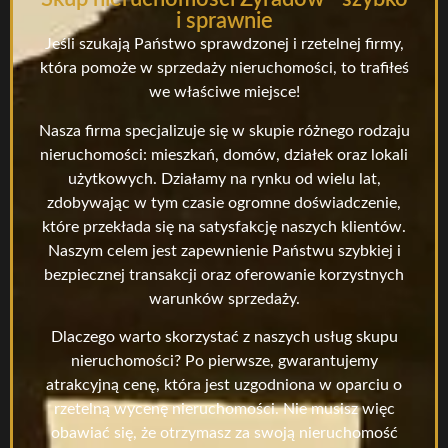
i sprawnie
Jeśli szukają Państwo sprawdzonej i rzetelnej firmy,
która pomoże w sprzedaży nieruchomości, to trafiłeś
we właściwe miejsce!
Nasza firma specjalizuje się w skupie różnego rodzaju
nieruchomości: mieszkań, domów, działek oraz lokali
użytkowych. Działamy na rynku od wielu lat,
zdobywając w tym czasie ogromne doświadczenie,
które przekłada się na satysfakcję naszych klientów.
Naszym celem jest zapewnienie Państwu szybkiej i
bezpiecznej transakcji oraz oferowanie korzystnych
warunków sprzedaży.
Dlaczego warto skorzystać z naszych usług skupu
nieruchomości? Po pierwsze, gwarantujemy
atrakcyjną cenę, która jest uzgodniona w oparciu o
rzetelną wycenę nieruchomości. Nie musisz więc
obawiać się, że otrzymasz za swoją nieruchomość