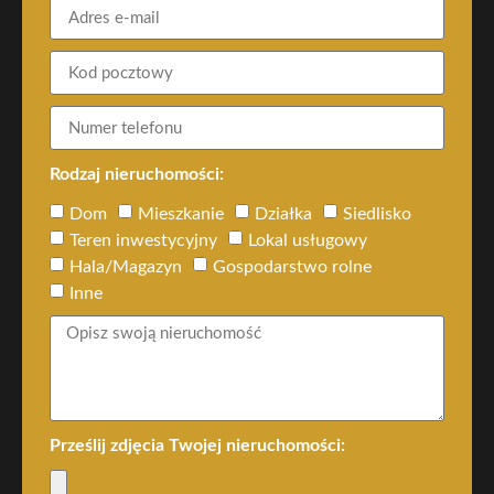
Rodzaj nieruchomości:
Dom
Mieszkanie
Działka
Siedlisko
Teren inwestycyjny
Lokal usługowy
Hala/Magazyn
Gospodarstwo rolne
Inne
Prześlij zdjęcia Twojej nieruchomości: