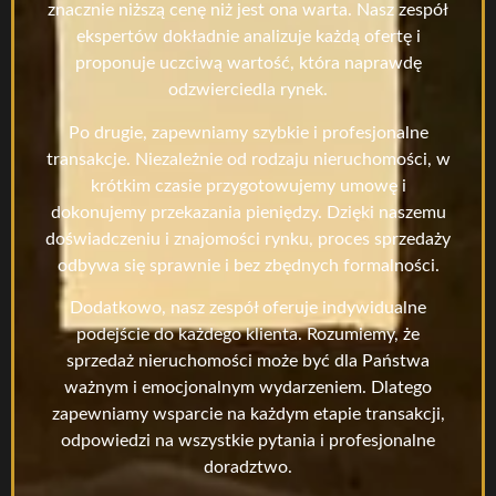
znacznie niższą cenę niż jest ona warta. Nasz zespół
ekspertów dokładnie analizuje każdą ofertę i
proponuje uczciwą wartość, która naprawdę
odzwierciedla rynek.
Po drugie, zapewniamy szybkie i profesjonalne
transakcje. Niezależnie od rodzaju nieruchomości, w
krótkim czasie przygotowujemy umowę i
dokonujemy przekazania pieniędzy. Dzięki naszemu
doświadczeniu i znajomości rynku, proces sprzedaży
odbywa się sprawnie i bez zbędnych formalności.
Dodatkowo, nasz zespół oferuje indywidualne
podejście do każdego klienta. Rozumiemy, że
sprzedaż nieruchomości może być dla Państwa
ważnym i emocjonalnym wydarzeniem. Dlatego
zapewniamy wsparcie na każdym etapie transakcji,
odpowiedzi na wszystkie pytania i profesjonalne
doradztwo.